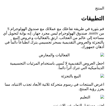
المنتج
التطبيقات
قم بثورة في طريقة تفاعلك مع عملائك مع صندوق الهولوجرام S
من norriv. صندوق الهولوجرام ليس مجرد جهاز، إنه بوابة لتحويل أي
مساحة إلى عالم من العجائب. ارتقِ بالفعاليات وعروض البيع
بالتجزئة والعروض التقديمية بسحر تجسيمي يترك انطباعاً دائماً في
أذهان جمهورك.
الفعاليات والمعارض
اجعل العروض التقديمية لا تُنسى باستخدام المرئيات التجسيمية
الديناميكية التي تترك أثراً دائماً.
البيع بالتجزئة
اعرض المنتجات في رسوم متحركة ثلاثية الأبعاد تجذب الانتباه، مما
يعزز رؤية المنتج.
التعليم
اختبر مستقبل التعلم عبر الإنترنت.