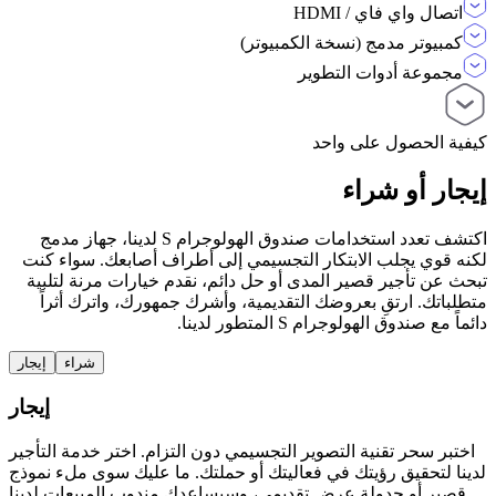
اتصال واي فاي / HDMI
كمبيوتر مدمج (نسخة الكمبيوتر)
مجموعة أدوات التطوير
كيفية الحصول على واحد
إيجار أو شراء
اكتشف تعدد استخدامات صندوق الهولوجرام S لدينا، جهاز مدمج
لكنه قوي يجلب الابتكار التجسيمي إلى أطراف أصابعك. سواء كنت
تبحث عن تأجير قصير المدى أو حل دائم، نقدم خيارات مرنة لتلبية
متطلباتك. ارتقِ بعروضك التقديمية، وأشرك جمهورك، واترك أثراً
دائماً مع صندوق الهولوجرام S المتطور لدينا.
شراء
إيجار
إيجار
اختبر سحر تقنية التصوير التجسيمي دون التزام. اختر خدمة التأجير
لدينا لتحقيق رؤيتك في فعاليتك أو حملتك. ما عليك سوى ملء نموذج
قصير أو جدولة عرض تقديمي، وسيساعدك مندوب المبيعات لدينا